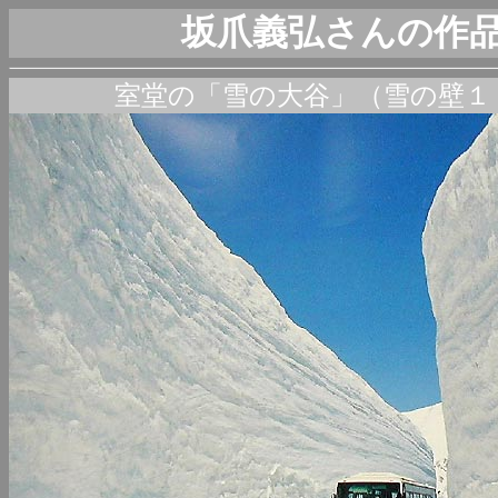
坂爪義弘さんの作
室堂の「雪の大谷」（雪の壁１