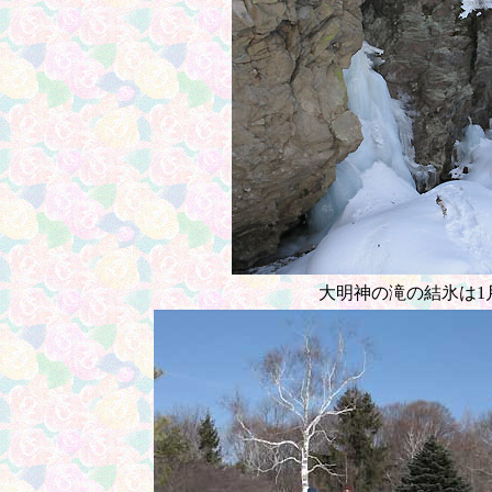
大明神の滝の結氷は1