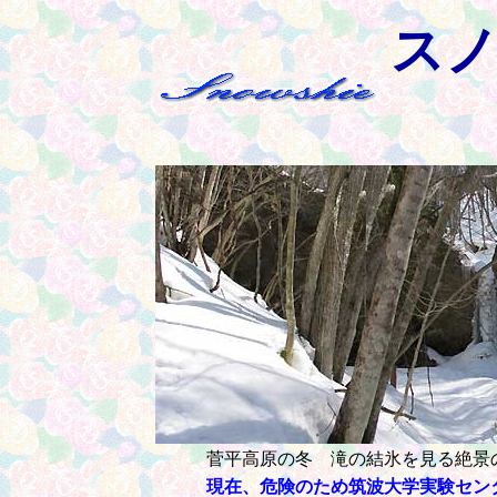
ス
菅平高原の冬 滝の結氷を見る絶景
現在、危険のため筑波大学実験セン